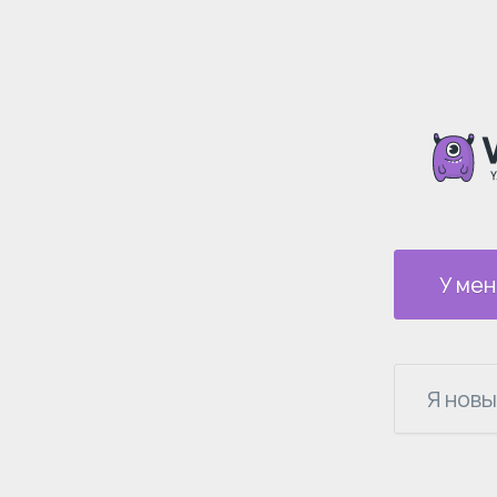
У мен
Я новы